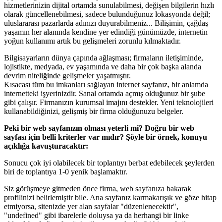
hizmetlerinizin dijital ortamda sunulabilmesi, değişen bilgilerin hızlı
olarak güncellenebilmesi, sadece bulunduğunuz lokasyonda değil;
uluslararası pazarlarda adınızı duyurabilmeniz... Bilişimin, çağdaş
yaşamın her alanında kendine yer edindiği günümüzde, internetin
yoğun kullanımı artık bu gelişmeleri zorunlu kılmaktadır.
Bilgisayarların dünya çapında ağlaşması; firmaların iletişiminde,
lojistikte, medyada, ev yaşamında ve daha bir çok başka alanda
devrim niteliğinde gelişmeler yaşatmıştır.
Kısacası tüm bu imkanları sağlayan internet sayfanız, bir anlamda
internetteki işyerinizdir. Sanal ortamda açmış olduğunuz bir şube
gibi çalışır. Firmanızın kurumsal imajını destekler. Yeni teknolojileri
kullanabildiğinizi, gelişmiş bir firma olduğunuzu belgeler.
Peki bir web sayfanızın olması yeterli mi? Doğru bir web
sayfası için belli kriterler var mıdır? Şöyle bir örnek, konuyu
açıklığa kavuşturacaktır:
Sonucu çok iyi olabilecek bir toplantıyı berbat edebilecek şeylerden
biri de toplantıya 1-0 yenik başlamaktır.
Siz görüşmeye gitmeden önce firma, web sayfanıza bakarak
profilinizi belirlemiştir bile. Ana sayfanız karmakarışık ve göze hitap
etmiyorsa, sitenizde yer alan sayfalar "düzenlenecektir",
"undefined" gibi ibarelerle doluysa ya da herhangi bir linke