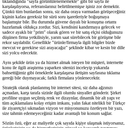
tıklandığında "sayfa görüntülenememekte" gibi bir sayfa ile
karşılaşılıyorsa, referanslarınız belirtilmemişse işiniz zor demektir.
Çünkü tüm bunlardan sonra, siz daha oraya varmadan görüşeceğiniz
kişinin kafası gereksiz bir sürü soru işaretleriyle boğuşmaya
başlamıştır bile. Bu durumda güvene dayalı bir konuşma ortamı
hazırlamak oldukça zordur. Sizi, kendisini kandırmaya gelecek ve
sadece ayaklı bir "prim" olarak gören ve bir satış elçisi olduğunuzu
düşünen firma yetkilisiyle, yarım saat sürebilecek bir görüşme bile
rekor sayılabilir. Genellikle "ürünle/firmayla ilgili bilgiler bizde
mevcut ve gerekirse sizi arayacağız" şeklinde kibar ve kesin bir dille
sizi yolcu edecektir.
Aynı şekilde ürün ya da hizmet almak isteyen bir müşteri, internette
konu ile ilgili araştırma yaparken sitenizi inceleyip yukarıda
bahsettiğimiz gibi örneklerle karşılaşırsa iletişim sayfasına tıklama
gereği bile duymayacak; farklı firmalara yönlenecektir.
Stratejik olarak planlanmış bir internet sitesi, siz daha ağzınızı
açmadan, karşı tarafa sizinle ilgili olumlu sinyaller gönderir. Şirket
profiline uygun seçilmiş renk ve dizaynlar, dinamik bir alt yapı ve
tüm açıklamalara kolay erişim imkanı, yalın fakat nitelikli bir Türkçe
ile ziyaretçiyi sıkmadan vizyon ve misyonunuzu özetleyen bir yazı,
size tahmin edemeyeceğiniz kadar avantajlı bir konum sağlar.
Sözün özü, eğer az maliyetle çok sayıda kişiye ulaşmak istiyorsanız,